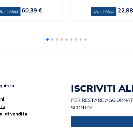
60.39 €
22.88
DETTAGLI
DETTAGLI
ISCRIVITI 
cquisto
ni
PER RESTARE AGGIORNATO
ti
SCONTO!
ni di vendita
t