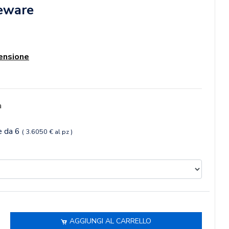
eware
ensione
a
ne da 6
( 3.6050 € al pz )
AGGIUNGI AL CARRELLO