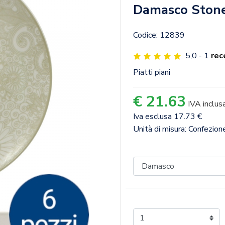
Damasco Ston
Codice: 12839
5,0 - 1
rec
Piatti piani
€ 21.63
IVA inclus
Iva esclusa 17.73 €
Unità di misura: Confezio