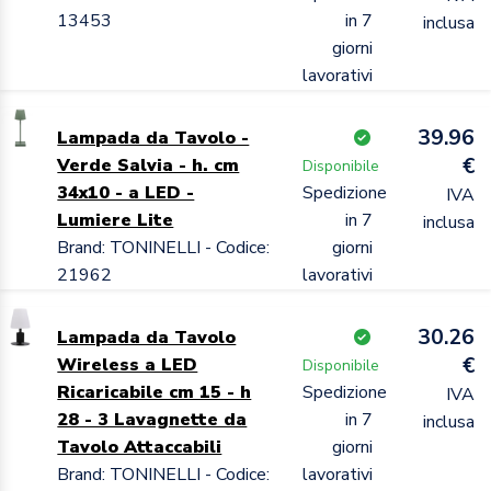
13453
in 7
inclusa
giorni
lavorativi
39.96
Lampada da Tavolo -
€
Verde Salvia - h. cm
Disponibile
34x10 - a LED -
Spedizione
IVA
Lumiere Lite
in 7
inclusa
Brand: TONINELLI - Codice:
giorni
21962
lavorativi
30.26
Lampada da Tavolo
€
Wireless a LED
Disponibile
Ricaricabile cm 15 - h
Spedizione
IVA
28 - 3 Lavagnette da
in 7
inclusa
Tavolo Attaccabili
giorni
Brand: TONINELLI - Codice:
lavorativi