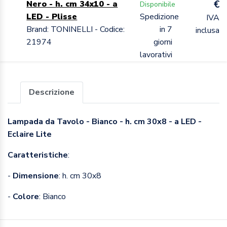
€
Nero - h. cm 34x10 - a
Disponibile
LED - Plisse
Spedizione
IVA
Brand: TONINELLI - Codice:
in 7
inclusa
21974
giorni
lavorativi
Descrizione
Lampada da Tavolo - Bianco - h. cm 30x8 - a LED -
Eclaire Lite
Caratteristiche
:
-
Dimensione
:
h. cm 30x8
-
Colore
: Bianco