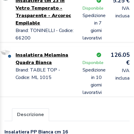
5.25 €
Insalatiera cm 23 in
Vetro Temperato -
IVA
Disponibile
Trasparente - Arcoroc
Spedizione
inclusa
Empilable
in 7
Brand: TONINELLI - Codice:
giorni
66200
lavorativi
126.05
Insalatiera Melamina
€
Quadra Bianca
Disponibile
Brand: TABLE TOP -
Spedizione
IVA
Codice: ML 1015
in 10
inclusa
giorni
lavorativi
Descrizione
Insalatiera PP Bianca cm 16