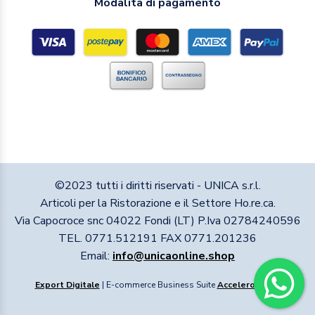
Modalità di pagamento
©2023 tutti i diritti riservati - UNICA s.r.l.
Articoli per la Ristorazione e il Settore Ho.re.ca.
Via Capocroce snc 04022 Fondi (LT) P.Iva 02784240596
TEL. 0771.512191 FAX 0771.201236
Email:
info@unicaonline.shop
Export Digitale
| E-commerce Business Suite
Accelero
v1.1.1