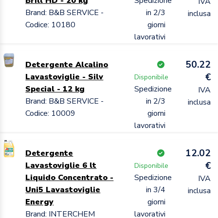
Brill HD - 20 kg
Spedizione
IVA
Brand: B&B SERVICE -
in 2/3
inclusa
Codice: 10180
giorni
lavorativi
50.22
Detergente Alcalino
€
Lavastoviglie - Silv
Disponibile
Special - 12 kg
Spedizione
IVA
Brand: B&B SERVICE -
in 2/3
inclusa
Codice: 10009
giorni
lavorativi
12.02
Detergente
€
Lavastoviglie 6 lt
Disponibile
Liquido Concentrato -
Spedizione
IVA
Uni5 Lavastoviglie
in 3/4
inclusa
Energy
giorni
Brand: INTERCHEM
lavorativi