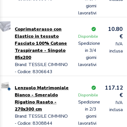
giorni
lavorativi
10.80
Coprimaterasso con
€
Elastico in tessuto
Disponibile
Fasciato 100% Cotone
Spedizione
IVA
Traspirante - Singolo
in 3/4
inclusa
85x200
giorni
Brand: TESSILE CIMMINO
lavorativi
- Codice: 8306643
117.12
Lenzuolo Matrimoniale
€
Bianco - Smeraldo
Disponibile
Rigatino Rasato -
Spedizione
IVA
270x300 cm
in 2/3
inclusa
Brand: TESSILE CIMMINO
giorni
- Codice: 8308844
lavorativi