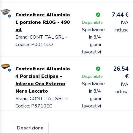
7.44 €
Contenitore Alluminio
1 porzione R10G - 490
IVA
Disponibile
ml
Spedizione
inclusa
Brand: CONTITAL SRL -
in 3/4
Codice: P0011CO
giorni
lavorativi
26.54
Contenitore Alluminio
€
4 Porzioni Eclipse -
Disponibile
Interno Oro Esterno
Spedizione
IVA
Nero Laccato
in 3/4
inclusa
Brand: CONTITAL SRL -
giorni
Codice: P3710EC
lavorativi
Descrizione