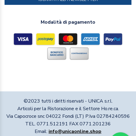
Modalità di pagamento
©2023 tutti i diritti riservati - UNICA s.r.l.
Articoli per la Ristorazione e il Settore Ho.re.ca.
Via Capocroce snc 04022 Fondi (LT) P.Iva 02784240596
TEL. 0771.512191 FAX 0771.201236
Email:
info@unicaonline.shop