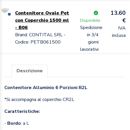
13.60
Contenitore Ovale Pet
€
con Coperchio 1500 ml
Disponibile
- B06
Spedizione
IVA
Brand: CONTITAL SRL -
in 3/4
inclusa
Codice: PETB061500
giorni
lavorativi
Descrizione
Contenitore Alluminio 6 Porzioni R2L
*Si accompagna al coperchio CR2L
Caratteristiche:
-
Bordo
: a L