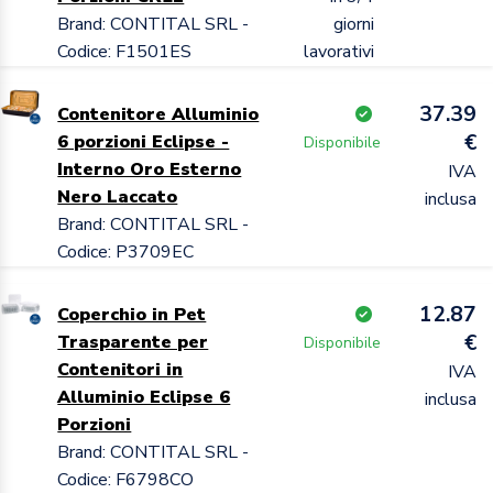
Brand: CONTITAL SRL -
giorni
Codice: F1501ES
lavorativi
37.39
Contenitore Alluminio
€
6 porzioni Eclipse -
Disponibile
Interno Oro Esterno
IVA
Nero Laccato
inclusa
Brand: CONTITAL SRL -
Codice: P3709EC
12.87
Coperchio in Pet
€
Trasparente per
Disponibile
Contenitori in
IVA
Alluminio Eclipse 6
inclusa
Porzioni
Brand: CONTITAL SRL -
Codice: F6798CO