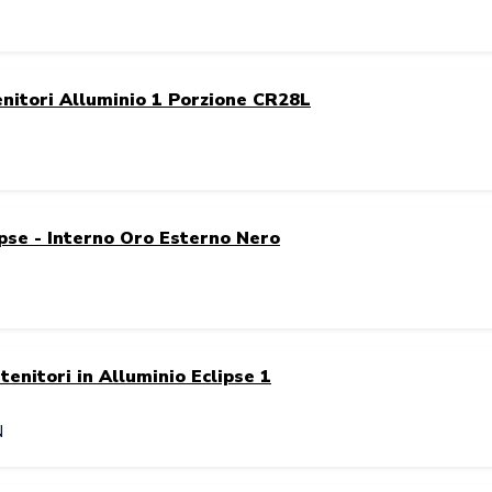
nitori Alluminio 1 Porzione CR28L
ipse - Interno Oro Esterno Nero
enitori in Alluminio Eclipse 1
N