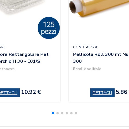
SRL
CONTITAL SRL
ore Rettangolare Pet
Pellicola Roll 300 mt Nu
rchio H 30 - E01/S
300
e coperchi
Rotoli e pellicole
10.92 €
5.86
DETTAGLI
DETTAGLI