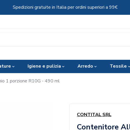
Spedizioni gratuite in Italia per ordini superiori a 99€
ature
Igiene e pulizia
Arredo
Tessile
nio 1 porzione R10G - 490 ml
CONTITAL SRL
Contenitore Al