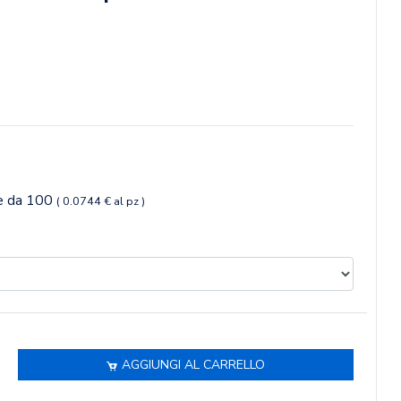
ne da 100
( 0.0744 € al pz )
AGGIUNGI AL CARRELLO