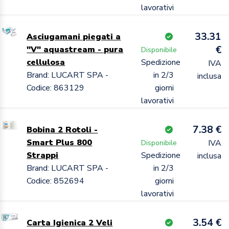
lavorativi
33.31
Asciugamani piegati a
€
"V" aquastream - pura
Disponibile
cellulosa
Spedizione
IVA
Brand: LUCART SPA -
in 2/3
inclusa
Codice: 863129
giorni
lavorativi
7.38 €
Bobina 2 Rotoli -
Smart Plus 800
IVA
Disponibile
Strappi
Spedizione
inclusa
Brand: LUCART SPA -
in 2/3
Codice: 852694
giorni
lavorativi
3.54 €
Carta Igienica 2 Veli