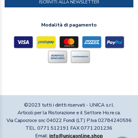
ISCRIVITI ALLA NEWSLETTER
Modalità di pagamento
©2023 tutti i diritti riservati - UNICA s.r.l.
Articoli per la Ristorazione e il Settore Ho.re.ca.
Via Capocroce snc 04022 Fondi (LT) P.Iva 02784240596
TEL. 0771.512191 FAX 0771.201236
Email:
info@unicaonline.shop