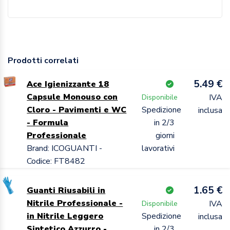
Prodotti correlati
5.49 €
Ace Igienizzante 18
Capsule Monouso con
IVA
Disponibile
Cloro - Pavimenti e WC
Spedizione
inclusa
- Formula
in 2/3
Professionale
giorni
Brand: ICOGUANTI -
lavorativi
Codice: FT8482
1.65 €
Guanti Riusabili in
Nitrile Professionale -
IVA
Disponibile
in Nitrile Leggero
Spedizione
inclusa
Sintetico Azzurro -
in 2/3