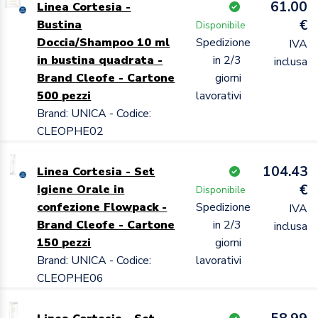
61.00
Linea Cortesia -
€
Bustina
Disponibile
Doccia/Shampoo 10 ml
Spedizione
IVA
in bustina quadrata -
in 2/3
inclusa
Brand Cleofe - Cartone
giorni
500 pezzi
lavorativi
Brand: UNICA - Codice:
CLEOPHE02
104.43
Linea Cortesia - Set
€
Igiene Orale in
Disponibile
confezione Flowpack -
Spedizione
IVA
Brand Cleofe - Cartone
in 2/3
inclusa
150 pezzi
giorni
Brand: UNICA - Codice:
lavorativi
CLEOPHE06