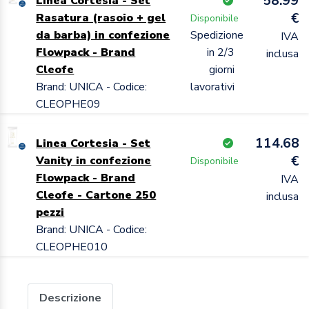
58.99
Linea Cortesia - Set
€
Rasatura (rasoio + gel
Disponibile
da barba) in confezione
Spedizione
IVA
Flowpack - Brand
in 2/3
inclusa
Cleofe
giorni
Brand: UNICA - Codice:
lavorativi
CLEOPHE09
114.68
Linea Cortesia - Set
€
Vanity in confezione
Disponibile
Flowpack - Brand
IVA
Cleofe - Cartone 250
inclusa
pezzi
Brand: UNICA - Codice:
CLEOPHE010
Descrizione