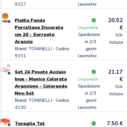
9327
lavorativi
20.52
Piatto Fondo
€
Porcellana Decorato
Disponibile
cm 20 - Sorrento
Spedizione
IVA
Arancio
in 2/3
inclusa
Brand: TONINELLI - Codice:
giorni
9331
lavorativi
21.17
Set 24 Posate Acciaio
€
Inox - Manico Colorato
Disponibile
Arancione - Colorando
Spedizione
IVA
Neo-Set
in 2/3
inclusa
Brand: TONINELLI - Codice:
giorni
4230
lavorativi
7.50 €
Tovaglia Tnt