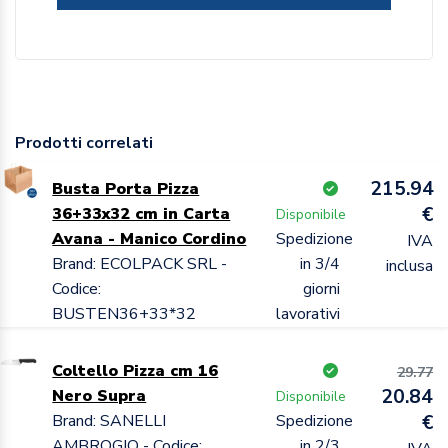
Prodotti correlati
215.94
Busta Porta Pizza
€
36+33x32 cm in Carta
Disponibile
Avana - Manico Cordino
Spedizione
IVA
Brand: ECOLPACK SRL -
in 3/4
inclusa
Codice:
giorni
BUSTEN36+33*32
lavorativi
Coltello Pizza cm 16
29.77
20.84
Nero Supra
Disponibile
Brand: SANELLI
Spedizione
€
AMBROGIO - Codice:
in 2/3