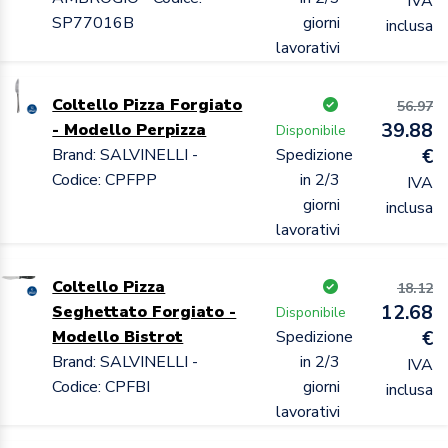
IVA
SP77016B
giorni
inclusa
lavorativi
Coltello Pizza Forgiato
56.97
39.88
- Modello Perpizza
Disponibile
Brand: SALVINELLI -
Spedizione
€
Codice: CPFPP
in 2/3
IVA
giorni
inclusa
lavorativi
Coltello Pizza
18.12
12.68
Seghettato Forgiato -
Disponibile
Modello Bistrot
Spedizione
€
Brand: SALVINELLI -
in 2/3
IVA
Codice: CPFBI
giorni
inclusa
lavorativi