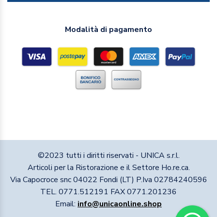
Modalità di pagamento
©2023 tutti i diritti riservati - UNICA s.r.l.
Articoli per la Ristorazione e il Settore Ho.re.ca.
Via Capocroce snc 04022 Fondi (LT) P.Iva 02784240596
TEL. 0771.512191 FAX 0771.201236
Email:
info@unicaonline.shop